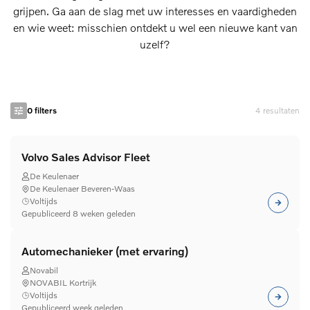
grijpen. Ga aan de slag met uw interesses en vaardigheden
en wie weet: misschien ontdekt u wel een nieuwe kant van
uzelf?
0
filters
4
resultaten
Volvo Sales Advisor Fleet
De Keulenaer
De Keulenaer Beveren-Waas
Voltijds
Gepubliceerd 8 weken geleden
Automechanieker (met ervaring)
Novabil
NOVABIL Kortrijk
Voltijds
Gepubliceerd week geleden