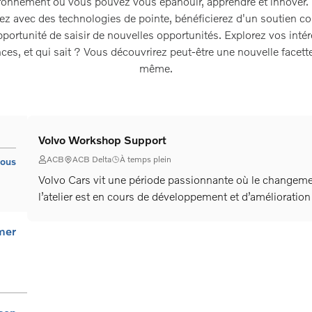
ronnement où vous pouvez vous épanouir, apprendre et innover.
erez avec des technologies de pointe, bénéficierez d'un soutien co
pportunité de saisir de nouvelles opportunités. Explorez vos intér
es, et qui sait ? Vous découvrirez peut-être une nouvelle facett
même.
Volvo Workshop Support
ACB
ACB Delta
À temps plein
tous
Volvo Cars vit une période passionnante où le changement
l’atelier est en cours de développement et d’amélioration
succès futur. Dans ce rôle de Volvo Workshop Support, v
soutenir les techniciens afin de vous assurer qu’ils trava
mer
cadre de la stratégie globale à long terme de Volvo Cars.