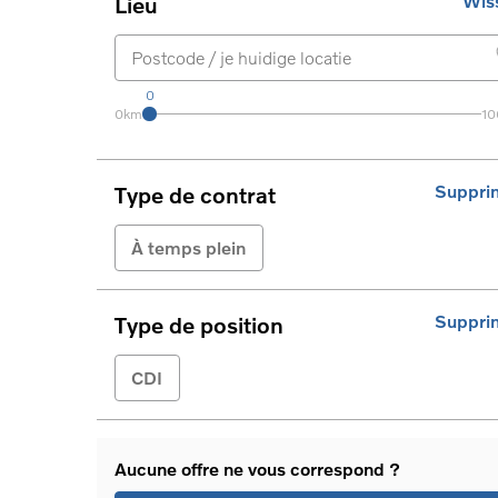
Wis
Lieu
0
0km
1
Suppri
Type de contrat
À temps plein
Suppri
Type de position
CDI
Aucune offre ne vous correspond ?