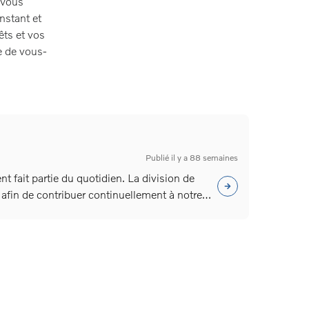
 Vous
nstant et
êts et vos
e de vous-
Publié il y a 88 semaines
 fait partie du quotidien. La division de
 afin de contribuer continuellement à notre
ous aurez pour mission d’aider et de
illent le plus efficacement possible, dans le