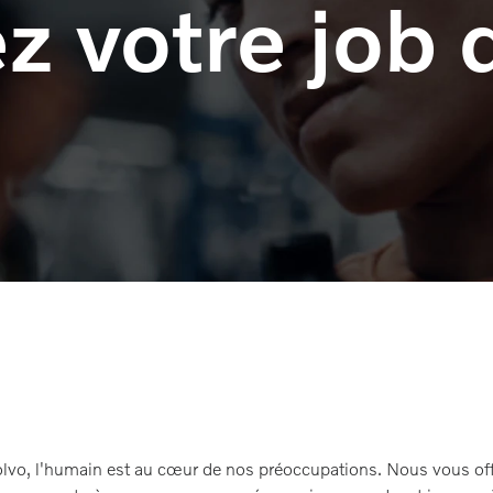
z votre job 
lvo, l'humain est au cœur de nos préoccupations. Nous vous of