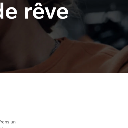
de rêve
frons un