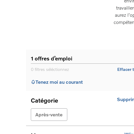
envi
travaill
aurez l'o
compétenc
1
offres d’emploi
0
filtres séléctionnez
Effacer 
Tenez moi au courant
Suppri
Catégorie
Après-vente