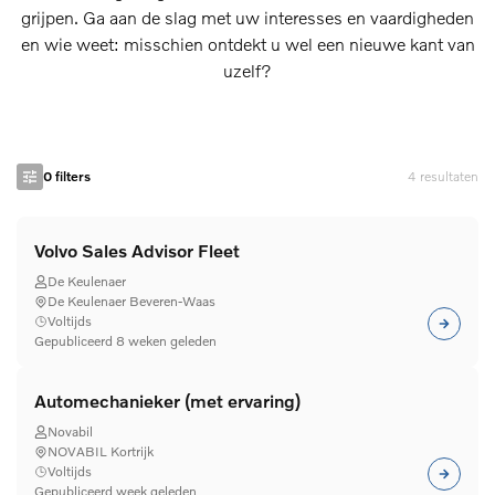
grijpen. Ga aan de slag met uw interesses en vaardigheden
en wie weet: misschien ontdekt u wel een nieuwe kant van
uzelf?
0
filters
4
resultaten
Volvo Sales Advisor Fleet
De Keulenaer
De Keulenaer Beveren-Waas
Voltijds
Gepubliceerd 8 weken geleden
Automechanieker (met ervaring)
Novabil
NOVABIL Kortrijk
Voltijds
Gepubliceerd week geleden